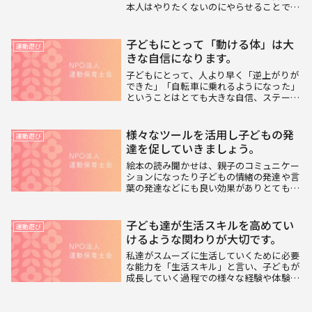
本人はやりたくないのにやらせることで
す。大人に言われたから仕方なくやってい
るのでは、大人が言わなくなるとやらなく
なります。そのまま中学生になると部活が
子どもにとって「動ける体」は大
運動遊び
始まって忙しく...
きな自信になります。
子どもにとって、人より早く「逆上がりが
できた」「自転車に乗れるようになった」
ということはとても大きな自信、ステータ
スになります。なので、その目標のために
何度も何度も繰り返し練習をしようとしま
す。もちろんこれでできるようになる子も
様々なツールを活用し子どもの発
運動遊び
います。ただ...
達を促していきましょう。
絵本の読み聞かせは、親子のコミュニケー
ションになったり子どもの情緒の発達や言
葉の発達などにも良い効果がありとても良
いものですが、絵本を子どもに読み聞かせ
る時には読み手の少々の演出も必要です。
一本調子で抑揚がなく、早口で読んでしま
子ども達が生活スキルを高めてい
運動遊び
うと子どもに...
けるような関わりが大切です。
私達がスムーズに生活していくために必要
な能力を「生活スキル」と言い、子どもが
成長していく過程での様々な経験や体験を
通して身につけていく能力です。ほうきや
ちりとりの使い方、雑巾の絞り方、洗濯物
の干し方、お皿の洗い方、ご飯の盛り付け