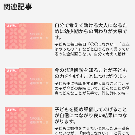
関連記事
自分で考えて動ける大人になるた
運動遊び
めに幼少期からの関わりが大事で
す。
子どもに毎日毎日「〇〇しなさい」「△△
はやったの？」などと口うるさく言ってい
るのに全然直らない。自分で考えて動ける
ようになってほしい。という方も多いので
はないでしょうか。子どもが言われたこと
だけやる大人になるのではなく自分で考え
今の発達段階を知ることが子ども
運動遊び
て動ける大人...
の力を伸ばすことにつながります
子ども達に指導をする時大事なことは、そ
の子が今どの段階にいて、どんなことが得
意でどんなことが苦手で、何に興味を持っ
ているのかというように細かく知ることで
す。それがわかれば、どんな指導方法が効
果的かや、できないことがあった時の具体
子どもを認め評価してあげること
運動遊び
的な対策や対...
が自信につながり良い結果につな
がります。
子どもに勉強をさせたいと思った時一番良
くないのが、「勉強しなさい！」と言って