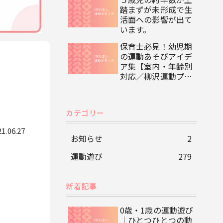
踏まずが未形成で生
活面への影響が出て
います。
保育士必見！幼児期
の運動あそびアイデ
ア集【室内・年齢別
対応／柳沢運動プロ
グラム監修】
カテゴリー
21.06.27
お知らせ
2
運動遊び
279
新着記事
0歳・1歳の運動遊び
｜ひとつひとつの動