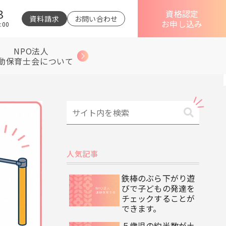
3
資格認定
資料請求
お問い合わせ
お申し込み
:00
NPO法人
動保育士会について
人気記事
鉄棒のぶら下がり遊
びで子どもの発達を
チェックすることが
できます。
５歳児の約半数が土