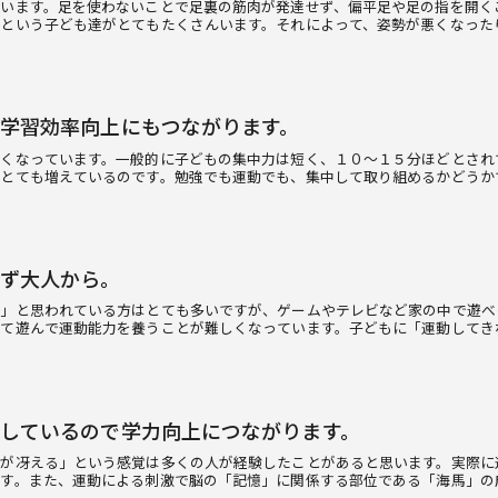
います。足を使わないことで足裏の筋肉が発達せず、偏平足や足の指を開く
という子ども達がとてもたくさんいます。それによって、姿勢が悪くなった
学習効率向上にもつながります。
多くなっています。一般的に子どもの集中力は短く、１０～１５分ほどとされ
がとても増えているのです。勉強でも運動でも、集中して取り組めるかどうか
ず大人から。
い」と思われている方はとても多いですが、ゲームやテレビなど家の中で遊べ
して遊んで運動能力を養うことが難しくなっています。子どもに「運動してき
しているので学力向上につながります。
考が冴える」という感覚は多くの人が経験したことがあると思います。実際に
ます。また、運動による刺激で脳の「記憶」に関係する部位である「海馬」の