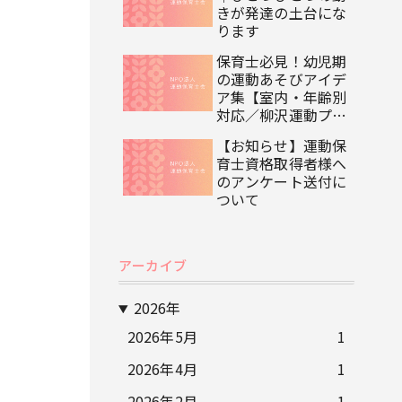
きが発達の土台にな
ります
保育士必見！幼児期
の運動あそびアイデ
ア集【室内・年齢別
対応／柳沢運動プロ
グラム監修】
【お知らせ】運動保
育士資格取得者様へ
のアンケート送付に
ついて
アーカイブ
2026年
2026年5月
1
2026年4月
1
2026年2月
1