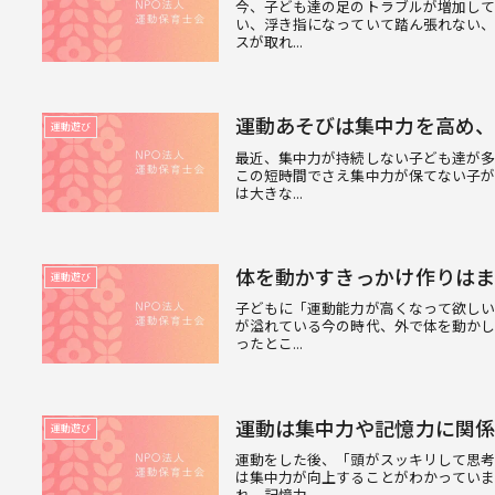
今、子ども達の足のトラブルが増加して
い、浮き指になっていて踏ん張れない、
スが取れ...
運動あそびは集中力を高め、
運動遊び
最近、集中力が持続しない子ども達が
この短時間でさえ集中力が保てない子
は大きな...
体を動かすきっかけ作りはま
運動遊び
子どもに「運動能力が高くなって欲し
が溢れている今の時代、外で体を動か
ったとこ...
運動は集中力や記憶力に関係
運動遊び
運動をした後、「頭がスッキリして思
は集中力が向上することがわかってい
れ、記憶力...