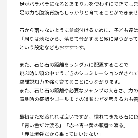
足がバラバラになるとあまり力を使わずにできてし
足の力も腹筋背筋もしっかりと育てることができま
石から落ちないように意識付けるために、子ども達
「周りは池だから、落ちて音がすると敵に見つかっ
という設定などもおすすです。
また、石と石の距離をランダムに配置することで
跳ぶ時に頭の中でうごきのシュミレーションがされ
空間認知力を強く育てることにつながります。
また、石と石の距離や必要なジャンプの大きさ、力
着地時の姿勢やゴールまでの道順などを考える力も養
最初はただ渡れれば良いですが、慣れてきたら石に
「青い色だけ渡る」「赤→青→黄の順番で渡る」
「赤は爆弾だから乗ってはいけない」