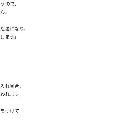
まうので、
せん。
は忍者になり、
てしまう」
て
の入れ具合、
われます。
色をつけて