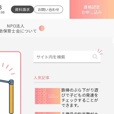
3
資格認定
資料請求
お問い合わせ
お申し込み
:00
NPO法人
動保育士会について
人気記事
鉄棒のぶら下がり遊
びで子どもの発達を
チェックすることが
できます。
５歳児の約半数が土