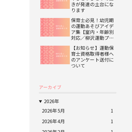
きが発達の土台にな
ります
保育士必見！幼児期
の運動あそびアイデ
ア集【室内・年齢別
対応／柳沢運動プロ
グラム監修】
【お知らせ】運動保
育士資格取得者様へ
のアンケート送付に
ついて
アーカイブ
2026年
2026年5月
1
2026年4月
1
2026年2月
1