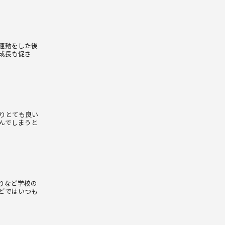
運動をした後
成長も促さ
りとても良い
んでしまうと
りなど学校の
どではいつも