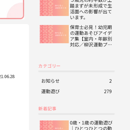
踏まずが未形成で生
活面への影響が出て
います。
保育士必見！幼児期
の運動あそびアイデ
ア集【室内・年齢別
対応／柳沢運動プロ
グラム監修】
カテゴリー
21.06.28
お知らせ
2
運動遊び
279
新着記事
0歳・1歳の運動遊び
｜ひとつひとつの動