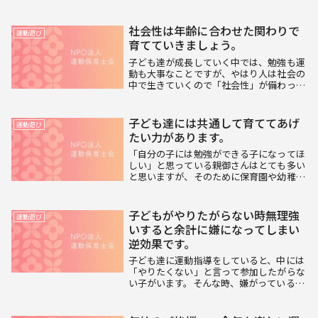
エリアなどで休憩をとり走り回ったりして
少し体を動かすと、その後しばらく子ども
が静かに落ち着いていられた、という経験
社会性は年齢に合わせた関わりで
運動遊び
はないでしょ...
育てていきましょう。
子ども達が成長していく中では、勉強も運
動も大事なことですが、やはり人は社会の
中で生きていくので「社会性」が備わって
いるかどうかはとても重要です。家庭や園
での関わりの中で、少しずつ段階を踏みな
がら育てていき、保育園の年長児頃になっ
子ども達には共通して育ててあげ
運動遊び
たら集団遊び...
たい力があります。
「自分の子には勉強ができる子になってほ
しい」と思っている親御さんはとても多い
と思いますが、そのために保育園や幼稚園
の小さいうちから塾や習い事に毎日のよう
に通わせればいいかというと必ずしもそう
ではありません。子ども達には、共通して
子どもがやりたがらない時無理強
運動遊び
育ててあげた...
いすると余計に嫌になってしまい
逆効果です。
子ども達に運動指導をしていると、中には
「やりたくない」と言って参加したがらな
い子がいます。そんな時、嫌がっている子
に対して無理強いをすると、余計嫌いにな
ってしまうことがあります。私達の頭の中
の神経は、使えば使うほど筋肉と同じよう