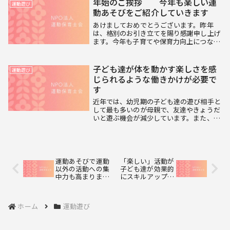
年始のご挨拶 今年も楽しい運
運動遊び
に強化される...
動あそびをご紹介していきます
あけましておめでとうございます。昨年
は、格別のお引き立てを賜り感謝申し上げ
ます。今年も子育てや保育力向上につなが
る情報発信に力を入れていきたいと思って
いますので、どうぞよろしくお願い申し上
げます。さて、お正月休みで子ども達の中
子ども達が体を動かす楽しさを感
運動遊び
にも運動不足で...
じられるような働きかけが必要で
す
近年では、幼児期の子ども達の遊び相手と
して最も多いのが母親で、友達やきょうだ
いと遊ぶ機会が減少しています。また、遊
び仲間の減少以外にも、自宅以外での遊び
場や時間の問題などから、自宅でゲームに
興じるしかない子どもが現状とても多く見
られます。体...
運動あそびで運動
「楽しい」活動が
以外の活動への集
子ども達が効果的
中力も高まりま
にスキルアップで
す。
きるポイントで
す。
ホーム
運動遊び