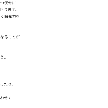
うつ伏せに
回ります。
動く瞬発力を
になることが
ょう。
、
したり、
合わせて