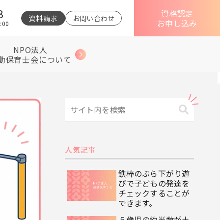
3
資格認定
資料請求
お問い合わせ
お申し込み
:00
NPO法人
動保育士会について
人気記事
鉄棒のぶら下がり遊
びで子どもの発達を
チェックすることが
できます。
５歳児の約半数が土