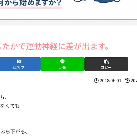
したかで運動神経に差が出ます。
はてブ
LINE
コピー
2018.06.01
20
ち、
なくても
、ぶら下がる、