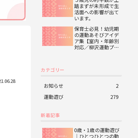
踏まずが未形成で生
活面への影響が出て
います。
保育士必見！幼児期
の運動あそびアイデ
ア集【室内・年齢別
対応／柳沢運動プロ
グラム監修】
カテゴリー
21.06.28
お知らせ
2
運動遊び
279
新着記事
0歳・1歳の運動遊び
｜ひとつひとつの動