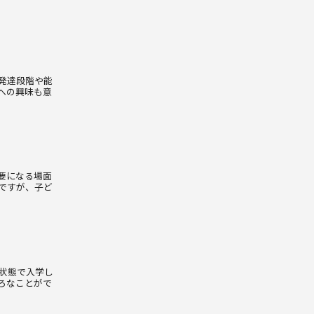
発達段階や能
への興味も意
要になる場面
ですが、子ど
状態で入学し
ろなことがで