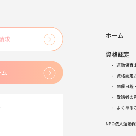
ホーム
請求
資格認定
運動保育
ーム
資格認定
開催日程
受講者の
会
よくある
NPO法人運動