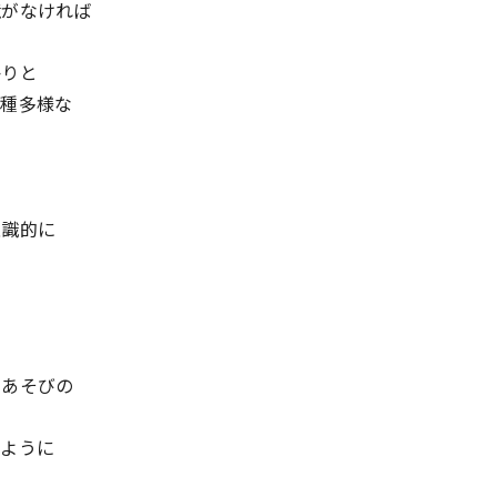
境がなければ
かりと
多種多様な
意識的に
動あそびの
のように