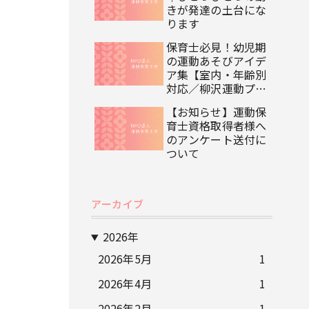
きが発達の土台にな
ります
保育士必見！幼児期
の運動あそびアイデ
ア集【室内・年齢別
対応／柳沢運動プロ
グラム監修】
【お知らせ】運動保
育士資格取得者様へ
のアンケート送付に
ついて
アーカイブ
2026年
2026年5月
1
2026年4月
1
2026年2月
1