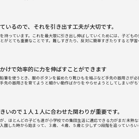
ているので、それを引き出す工夫が大切です。
欲を持っています。これを最大限に引き出し伸ばしていくためには、子どもの
とがとても重要なことです。難しすぎたり、反対に簡単すぎたりすると学習
かけで効率的に力を伸ばすことができます
鉛筆を使うとき、服のボタンを留めたり靴ひもを結ぶなど手先の器用さが必
、手先の器用さを育てようと細かい動作ばかりをやらせようとしてしまいがち
きいので１人１人に合わせた関わりが重要です。
すが、ほとんどの子ども達が小学校での集団生活に適応できる力がまだ未熟な
入園した時から始まって、３歳、４歳、５歳と少しずつ段階を追っていろい