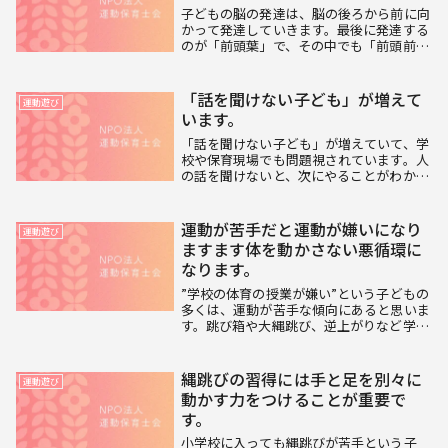
子どもの脳の発達は、脳の後ろから前に向
かって発達していきます。最後に発達する
のが「前頭葉」で、その中でも「前頭前
野」は、思考や判断力、我慢する力やコミ
ュニケーション力など社会生活を営んでい
く上で欠かせない力を司っている部分で
「話を聞けない子ども」が増えて
運動遊び
す。なので、しっ...
います。
「話を聞けない子ども」が増えていて、学
校や保育現場でも問題視されています。人
の話を聞けないと、次にやることがわから
なかったり集団の中でスムーズに行動でき
なかったりするだけでなく学習面への影
響、怪我や事故のリスクも高まります。し
運動が苦手だと運動が嫌いになり
運動遊び
っかりと人の話...
ますます体を動かさない悪循環に
なります。
”学校の体育の授業が嫌い”という子どもの
多くは、運動が苦手な傾向にあると思いま
す。跳び箱や大縄跳び、逆上がりなど学校
の授業でもやる運動がうまくできなけれ
ば、楽しくないだけでなく友達からかわか
われたり、集団で行なう大縄跳びなどでは
縄跳びの習得には手と足を別々に
運動遊び
いつも引っ掛...
動かす力をつけることが重要で
す。
小学校に入っても縄跳びが苦手という子