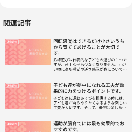
関連記事
回転感覚はできるだけ小さいうち
運動遊び
から育ててあげることが大切で
す。
鉄棒遊びは代表的な子どもの遊びの１つで
すが、苦手な子も少なくありません。小さ
い頃に高所感覚や逆さ感覚が身についてい
ない子はどうしても楽しさよりも恐怖心を
感じてしまい、どんどん鉄棒から遠ざかっ
てしまいます。一度恐怖心を持ってしまう
子ども達が夢中になれる工夫が効
運動遊び
と、それを取...
果的に力をつけるポイントです。
子ども達に運動あそびを提供する時には、
子ども達が自らやりたくなるような楽しい
工夫が大切です。そして、最初は楽しめて
も同じことの繰り返しだったり、動きが単
調だったりすると子ども達はすぐに飽きて
しまうので変化をつけることがポイントで
運動が脳育てには最も効果的でお
運動遊び
す。子ども達...
すすめです。