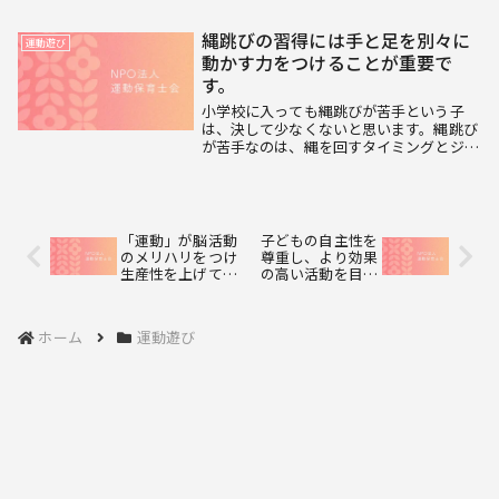
は特定のスポーツをすることよりも遊びな
がら体を動かす「運動あそび」によって多
縄跳びの習得には手と足を別々に
運動遊び
種多様な動き...
動かす力をつけることが重要で
す。
小学校に入っても縄跳びが苦手という子
は、決して少なくないと思います。縄跳び
が苦手なのは、縄を回すタイミングとジャ
ンプのタイミングを合わせるのが難しかっ
たり、手と足で別々の動きをするのが難し
いということがほとんどです。普通にジャ
ンプをする時は...
「運動」が脳活動
子どもの自主性を
のメリハリをつけ
尊重し、より効果
生産性を上げてく
の高い活動を目指
れます。
しましょう
ホーム
運動遊び