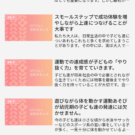
はとても重要になります。しかし最初から
できることではないので、日常生活や遊び
の中で身につけられるように働きかけてい
くことが大切です。私達は幼児期の子ども
スモールステップで成功体験を増
運動遊び
達への運動あ...
やしながら上達につなげることが
大事です
私たち大人は、日常生活の中で子ども達に
ついあれもこれもと多くを求めてしまうこ
とがあります。その中には、実は大人でも
難しいようなこともあるのではないでしょ
うか。例えば、２つのことを同時にやろう
とすると大人でもうまくできないのに子ど
運動での達成感が子どもの「やり
運動遊び
もにやらせよ...
抜く力」を育てていきます。
子ども達が将来社会の中で必要とされなが
ら生きていくためには物事を最後までやり
抜く力を持っていることが大切です。会社
で任された仕事が難しいものでも最後まで
投げ出さず、しっかりとやり遂げることは
社会人として基本的なことです。大人にな
遊びながら体を動かす運動あそび
運動遊び
ってから急に...
が幼児期の子ども達の発達には欠
かせません。
今の子ども達は小さな頃から水泳やサッカ
ーなどのスポーツ系の習い事をしている子
が多く、一見十分に体を動かせているよう
に見えます。しかし、幼児期の子ども達に