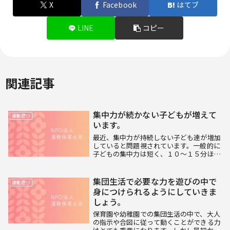
X
Facebook
はてブ
LINE
コピー
関連記事
集中力が続かない子どもが増えて
運動遊び
います。
最近、集中力が持続しない子ども達が増加
していると問題視されています。一般的に
子どもの集中力は短く、１０～１５分ほど
とされていますが、この短時間でさえ集中
力が保てない子が増えているのです。勉強
でも運動でも集中して取り組むことができ
集団生活で必要な力を遊びの中で
運動遊び
ればその効果...
身につけられるようにしていきま
しょう。
保育園や幼稚園での集団生活の中で、大人
の指示や合図に従って動くことができる力