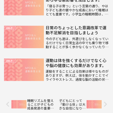
「寝る子は育つ」という言葉の通り、やは
り子ども達の健やかな成長において睡眠は
とても重要です。小学生の睡眠時間は、学
年によりますが８～１０時間は必要とされ
ています。しかし、塾や習い事、ゲームや
スマホなどの影響で今の子ども達は睡眠不
日常のちょっとした意識改革で運
運動遊び
足に陥りやす...
動不足解消を目指しましょう
今の子ども達は、外遊びをしなくなってい
るだけでなく日常生活の中でも乗り物で移
動することが多く歩かなくなっていたり、
家庭でのお手伝いの機会も少なくなってい
て、体を動かすこと自体がとても減ってし
まっています。運動不足は、思っているよ
運動は体を強くするだけでなく心
運動遊び
りも様々なと...
や脳の健康にも効果があります。
運動をすることによる効果は様々なものが
ありますが、例えば、体を動かすことでイ
ライラやストレス、過度な脳の活動の状態
が抑えられてリラックスできるという効果
があります。筋肉を動かすということは、
ただ筋肉を鍛えたり体を強くするだけでは
なく、頭の健...
睡眠リズムを整え
子どもにとって
ることが子どもの
「動ける体」は大
成長発達の重要な
きな自信になりま
カギになります。
す。