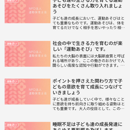
運動遊び
あそびをたくさん取り入れましょ
う
子ども達の成長において、運動あそびはと
ても重要なものです。運動あそびは、体を
育てるだけでなく相手を思いやったり相手
と協力したりすることで社会性を育てた
り、生活リズムを整えたり、学校の勉強に
つながる基礎の力を身に付けられたり、日
社会の中で生きる力を育むのが楽
運動遊び
常でのケガ防止...
しい「運動あそび」です。
私たちの大脳の表面には大脳新皮質と呼ば
れる場所があり、ここの働きのおかげで人
間らしい高度な認知や行動ができます。そ
してこの中の前頭前野という部分の働き
で、感情をコントロールし理性的な行動が
できています。小さい子どもはこの前頭前
ポイントを押さえた関わり方で子
運動遊び
野の発達がまだ...
どもの意欲を育て成長につなげて
いきましょう
子ども達が成長していく中で、様々なこと
に意欲を持ち前向きに取り組める姿勢はと
ても重要です。大人の役目として、この意
欲を育ててあげることが必要になります。
まずはいろいろな経験・体験をさせてあげ
ることが大切ですが、その中で子ども達が
睡眠不足は子ども達の成長発達に
運動遊び
たくさんの成...
あらゆる悪影響を及ぼします。